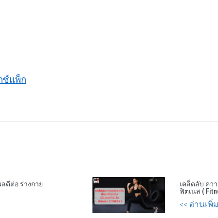
ซ์เเพ็ก
ลดีต่อ ร่างกาย
เคล็ดลับ ควา
ฟิตเนส ( Fitn
<< อ่านเพิ่