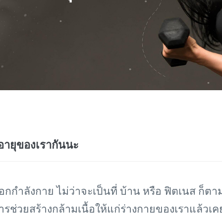
อายุของเรากันนะ
กำลังกาย ไม่ว่าจะเป็นที่ บ้าน หรือ ฟิตเนส ก็ตาม
ช่วยสร้างกล้ามเนื้อให้แก่ร่างกายของเราแล้วเค