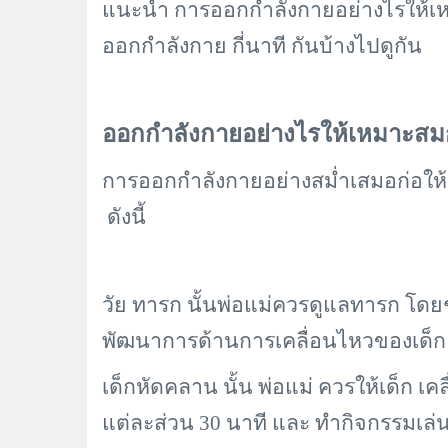
แนะนำ การออกกำลังกายอย่างไรให้เหมา
ออกกำลังกาย กี่นาที กันบ้างไปดูกัน
ออกกำลังกายอย่างไรให้เหมาะสม
การออกกำลังกายอย่างสม่ำเสมอก่อให
ดังนี้
วัย ทารก นั้นพ่อแม่ควรดูแลทารก โดยช่
พัฒนาการด้านการเคลื่อนไหวของเด็ก ก
เด็กหัดคลาน นั้น พ่อแม่ ควรให้เด็ก เค
แต่ละส่วน 30 นาที และ ทำกิจกรรมเล่