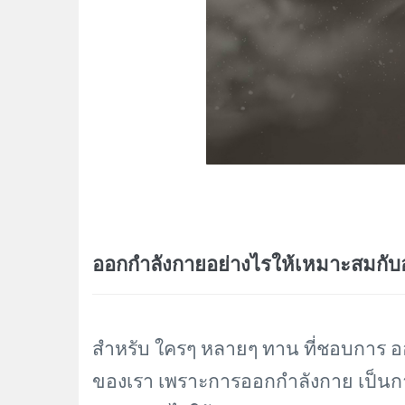
ออกกำลังกายอย่างไรให้เหมาะสมกับ
สำหรับ ใครๆ หลายๆ ทาน ที่ชอบการ ออก
ของเรา เพราะการออกกำลังกาย เป็นการ