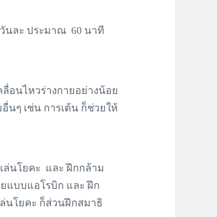
ายวันละ ประมาณ 60 นาที
เคลื่อนไหวร่างกายอย่างน้อย
่นๆ เช่น การเต้น ก็ช่วยให้
รเล่นโยคะ และ ฝึกกล้าม
ายแบบแอโรบิก และ ฝึก
ล่นโยคะ ก็ส่วนฝึกสมาธิ