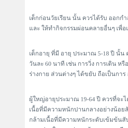
เด็กก่อนวัยเรียน นั้น ควรได้รับ ออ
และ ให้ทำกิจกรรมผ่อนคลายอื่นๆ เพื่อ
เด็กอายุ ที่มี อายุ ประมาณ 5-18 ปี น
วันละ 60 นาที เช่น การวิ่ง การเดิน ห
ร่างกาย ส่วนต่างๆ ได้ขยับ ถือเป็นการ
ผู้ใหญ่อายุประมาณ 19-64 ปี ควรที่จ
เนื้อที่มีความหนักปานกลางอย่างน้อ
กล้ามเนื้อที่มีความหนักระดับเข้มข้น