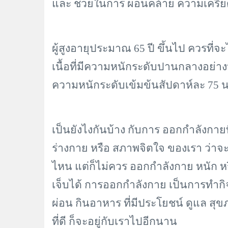
และ ช่วยในการ ผ่อนคล้าย ความเครียด
ผู้สูงอายุประมาณ 65 ปี ขึ้นไป ควรที
เนื้อที่มีความหนักระดับปานกลางอย่าง
ความหนักระดับเข้มข้นสัปดาห์ละ 75 นา
เป็นยังไงกันบ้าง กับการ ออกกำลังกาย
ร่างกาย หรือ สภาพจิตใจ ของเรา ว่
ไหน แต่ก็ไม่ควร ออกกำลังกาย หนัก ห
เจ็บได้ การออกกำลังกาย เป็นการทำกิจก
ผ่อน กินอาหาร ที่มีประโยชน์ ดูแล สุขภ
ที่ดี ก็จะอยู่กับเราไปอีกนาน