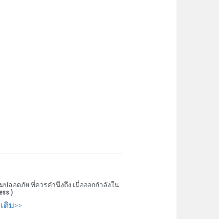
มปลอดภัย ที่ควรคำนึงถึง เมื่อออกกำลังใน
ess )
มเติม>>