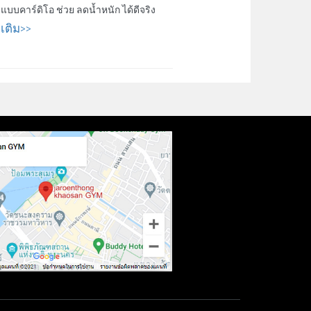
บบคาร์ดิโอ ช่วย ลดน้ำหนัก ได้ดีจริง
มเติม>>